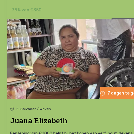
78% van €350
7 dagen te 
El Salvador / Weven
Juana Elizabeth
Een lening van € 1000 helpt bij het kopen van verf, hout, dekens,