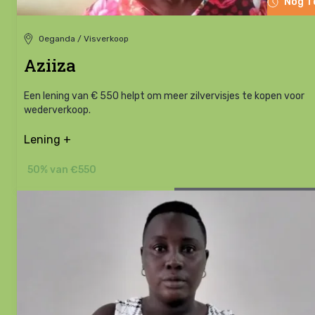
Nog 1
Oeganda / Visverkoop
Aziiza
Een lening van € 550 helpt om meer zilvervisjes te kopen voor
wederverkoop.
Lening +
50% van €550