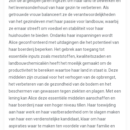
zich de afgelopen jaren ingezet om haar land te bewerken en
het levensonderhoud van haar gezin te verbeteren. Als
getrouwde vrouw balanceert ze de verantwoordelijkheden
van het gezinsleven met haar passie voor landbouw, waarbij
ze ernaar streeft om voedsel en stabiliteit voor haar
huishouden te bieden. Ondanks haar inspanningen wordt
Alice geconfronteerd met uitdagingen die het potentieel van
haar boerderij beperken. Het gebrek aan toegang tot
essentiële inputs zoals meststoffen, kwaliteitszaden en
landbouwchemicaliën heeft het moeilijk gemaakt om de
productiviteit te bereiken waartoe haar land in staat is. Deze
middelen zijn cruciaal voor het verhogen van de opbrengst,
het verbeteren van de gezondheid van de bodem en het
beschermen van gewassen tegen ziekten en plagen. Met een
lening kan Alice deze essentiële middelen aanschaffen en
haar boerderij naar een hoger niveau tillen. Haar toewijding
aan haar werk en haar vastberadenheid om te slagen maken
van haar een verdienstelijke kandidaat, klaar om haar
aspiraties waar te maken ten voordele van haar familie en