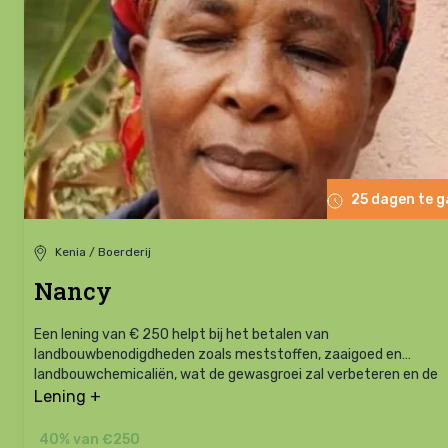
25 dagen te 
Kenia / Boerderij
Nancy
Een lening van € 250 helpt bij het betalen van
landbouwbenodigdheden zoals meststoffen, zaaigoed en
landbouwchemicaliën, wat de gewasgroei zal verbeteren en de
productiviteit zal verhogen.
Lening +
40% van €250