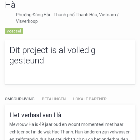
Hà
Phường Đông Hải - Thành phố Thanh Hóa, Vietnam /
Visverkoop
Voedsel
Dit project is al volledig
gesteund
OMSCHRIJVING
BETALINGEN
LOKALE PARTNER
Het verhaal van Hà
Mevrouw Ha is 49 jaar oud en woont momenteel met haar
echtgenoot in de wijk Hac Thanh. Hun kinderen zijn volwassen
en zelfstandig, dus het stel richt zich nu op het onderhouden