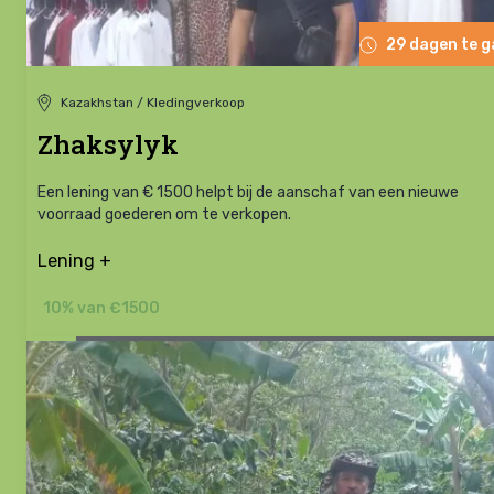
29 dagen te 
Kazakhstan / Kledingverkoop
Zhaksylyk
Een lening van € 1500 helpt bij de aanschaf van een nieuwe
voorraad goederen om te verkopen.
Lening +
10% van €1500