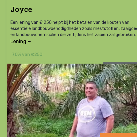
Joyce
Een lening van € 250 helpt bij het betalen van de kosten van
essentiële landbouwbenodigdheden zoals meststoffen, zaaigoe
en landbouwchemicaliën die ze tijdens het zaaien zal gebruiken.
Lening +
70% van €250