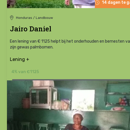
14 dagen te 
Honduras / Landbouw
Jairo Daniel
Een lening van € 1125 helpt bij het onderhouden en bemesten v
zijn gewas palmbomen.
Lening +
4% van €1125