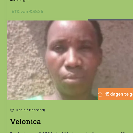
61% van €3825
15 dagen te 
Kenia / Boerderij
Velonica