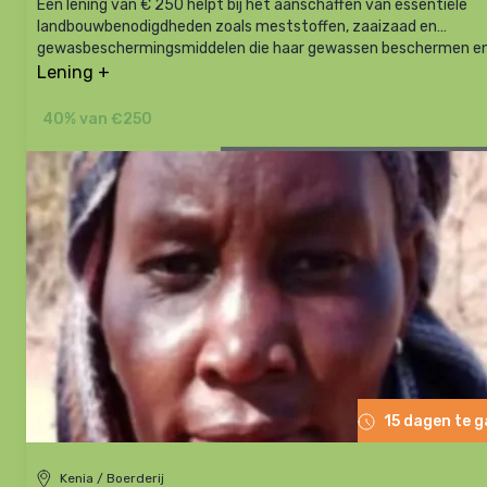
Een lening van € 250 helpt bij het aanschaffen van essentiële
landbouwbenodigdheden zoals meststoffen, zaaizaad en
gewasbeschermingsmiddelen die haar gewassen beschermen e
de productie verhogen.
Lening +
40% van €250
15 dagen te 
Kenia / Boerderij