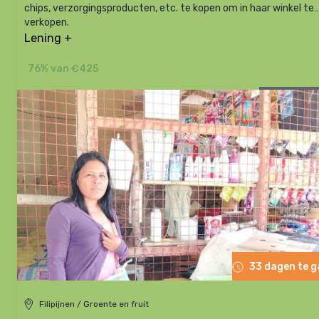
chips, verzorgingsproducten, etc. te kopen om in haar winkel te
verkopen.
Lening +
76% van €425
33 dagen te 
Filipijnen / Groente en fruit