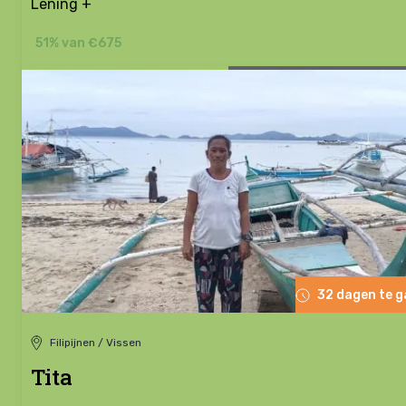
Lening +
51% van €675
32 dagen te 
Filipijnen / Vissen
Tita